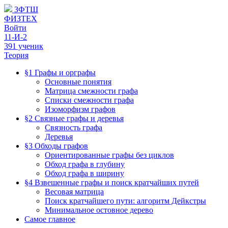
ЗФТШ
ФИЗТЕХ
Войти
11-И-2
391 ученик
Теория
§1 Графы и орграфы
Основные понятия
Матрица смежности графа
Списки смежности графа
Изоморфизм графов
§2 Связные графы и деревья
Связность графа
Деревья
§3 Обходы графов
Ориентированные графы без циклов
Обход графа в глубину
Обход графа в ширину
§4 Взвешенные графы и поиск кратчайших путей
Весовая матрица
Поиск кратчайшего пути: алгоритм Дейкстры
Минимальное остовное дерево
Самое главное