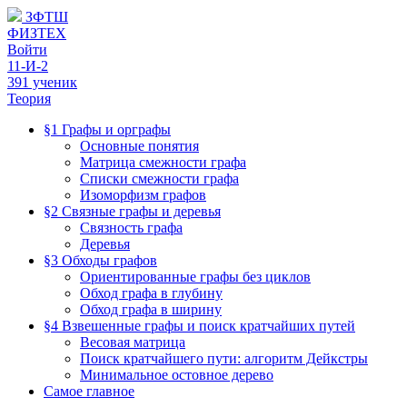
ЗФТШ
ФИЗТЕХ
Войти
11-И-2
391 ученик
Теория
§1 Графы и орграфы
Основные понятия
Матрица смежности графа
Списки смежности графа
Изоморфизм графов
§2 Связные графы и деревья
Связность графа
Деревья
§3 Обходы графов
Ориентированные графы без циклов
Обход графа в глубину
Обход графа в ширину
§4 Взвешенные графы и поиск кратчайших путей
Весовая матрица
Поиск кратчайшего пути: алгоритм Дейкстры
Минимальное остовное дерево
Самое главное