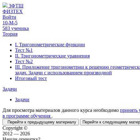
ЗФТШ
ФИЗТЕХ
Войти
10-М-5
583 ученика
Теория
I. Тригонометрические функции
Тест №1
II. Тригонометрические уравнения
Тест №2
III. Приложение тригонометрии к решению геометрическ
задач. Задачи с использованием производной
Итоговый тест
Задачи
Задачи
Для просмотра материалов данного курса необходимо
принять 
в программе обучения
.
Перейти к предыдущему материалу
Перейти к следующему мат
Copyright ©
2012 — 2026
Нашли опечатку?