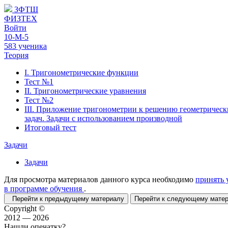
ЗФТШ
ФИЗТЕХ
Войти
10-М-5
583 ученика
Теория
I. Тригонометрические функции
Тест №1
II. Тригонометрические уравнения
Тест №2
III. Приложение тригонометрии к решению геометрическ
задач. Задачи с использованием производной
Итоговый тест
Задачи
Задачи
Для просмотра материалов данного курса необходимо
принять 
в программе обучения
.
Перейти к предыдущему материалу
Перейти к следующему мат
Copyright ©
2012 — 2026
Нашли опечатку?