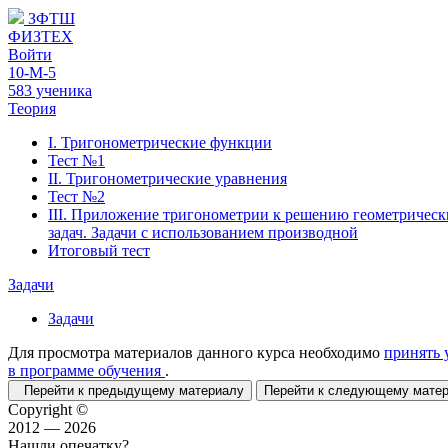
ЗФТШ
ФИЗТЕХ
Войти
10-М-5
583 ученика
Теория
I. Тригонометрические функции
Тест №1
II. Тригонометрические уравнения
Тест №2
III. Приложение тригонометрии к решению геометрическ
задач. Задачи с использованием производной
Итоговый тест
Задачи
Задачи
Для просмотра материалов данного курса необходимо
принять 
в программе обучения
.
Перейти к предыдущему материалу
Перейти к следующему мат
Copyright ©
2012 — 2026
Нашли опечатку?