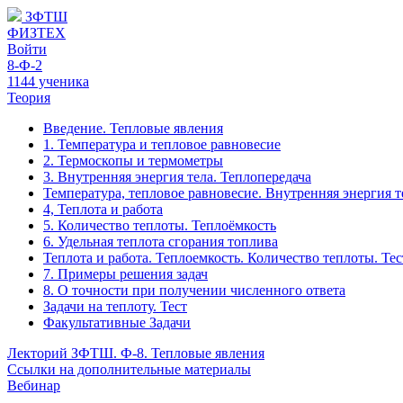
ЗФТШ
ФИЗТЕХ
Войти
8-Ф-2
1144 ученика
Теория
Введение. Тепловые явления
1. Температура и тепловое равновесие
2. Термоскопы и термометры
3. Внутренняя энергия тела. Теплопередача
Температура, тепловое равновесие. Внутренняя энергия те
4, Теплота и работа
5. Количество теплоты. Теплоёмкость
6. Удельная теплота сгорания топлива
Теплота и работа. Теплоемкость. Количество теплоты. Тес
7. Примеры решения задач
8. О точности при получении численного ответа
Задачи на теплоту. Тест
Факультативные Задачи
Лекторий ЗФТШ. Ф-8. Тепловые явления
Ссылки на дополнительные материалы
Вебинар