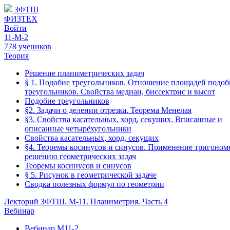
ЗФТШ
ФИЗТЕХ
Войти
11-М-2
778 учеников
Теория
Решение планиметрических задач
§ 1. Подобие треугольников. Отношение площадей подо
треугольников. Свойства медиан, биссектрис и высот
Подобие треугольников
§2. Задачи о делении отрезка. Теорема Менелая
§3. Свойства касательных, хорд, секущих. Вписанные и
описанные четырёхугольники
Свойства касательных, хорд, секущих
§4. Теоремы косинусов и синусов. Применение тригоном
решению геометрических задач
Теоремы косинусов и синусов
§ 5. Рисунок в геометрической задаче
Сводка полезных формул по геометрии
Лекторий ЗФТШ. М-11. Планиметрия. Часть 4
Вебинар
Вебинар М11-2