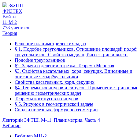
ЗФТШ
ФИЗТЕХ
Войти
11-М-2
778 учеников
Теория
Решение планиметрических задач
§ 1. Подобие треугольников. Отношение площадей подо
треугольников. Свойства медиан, биссектрис и высот
Подобие треугольников
§2. Задачи о делении отрезка. Теорема Менелая
§3. Свойства касательных, хорд, секущих. Вписанные и
описанные четырёхугольники
Свойства касательных, хорд, секущих
§4. Теоремы косинусов и синусов. Применение тригоном
решению геометрических задач
Теоремы косинусов и синусов
§ 5. Рисунок в геометрической задаче
Сводка полезных формул по геометрии
Лекторий ЗФТШ. М-11. Планиметрия. Часть 4
Вебинар
Вебинар М11-2