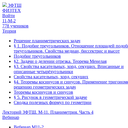
ЗФТШ
ФИЗТЕХ
Войти
11-М-2
778 учеников
Теория
Решение планиметрических задач
§ 1. Подобие треугольников. Отношение площадей подо
треугольников. Свойства медиан, биссектрис и высот
Подобие треугольников
§2. Задачи о делении отрезка. Теорема Менелая
§3. Свойства касательных, хорд, секущих. Вписанные и
описанные четырёхугольники
Свойства касательных, хорд, секущих
§4. Теоремы косинусов и синусов. Применение тригоном
решению геометрических задач
Теоремы косинусов и синусов
§ 5. Рисунок в геометрической задаче
Сводка полезных формул по геометрии
Лекторий ЗФТШ. М-11. Планиметрия. Часть 4
Вебинар
Вебинар М11-2