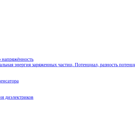
го напряжённость
иальная энергия заряженных частиц. Потенциал, разность потенц
денсатора
ия диэлектриков