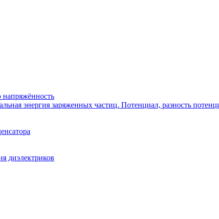
го напряжённость
иальная энергия заряженных частиц. Потенциал, разность потенц
денсатора
ия диэлектриков