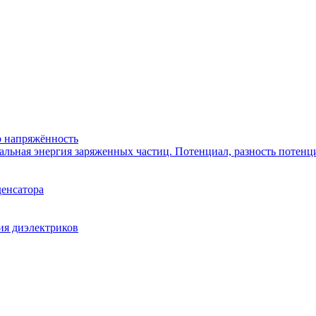
го напряжённость
иальная энергия заряженных частиц. Потенциал, разность потенц
денсатора
ия диэлектриков