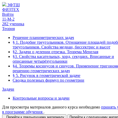
ЗФТШ
ФИЗТЕХ
Войти
11-М-2
282 ученика
Теория
Решение планиметрических задач
§ 1. Подобие треугольников. Отношение площадей подо
треугольников. Свойства медиан, биссектрис и высот
§2. Задачи о делении отрезка. Теорема Менелая
§3. Свойства касательных, хорд, секущих. Вписанные и
описанные четырёхугольники
§4. Теоремы косинусов и синусов. Применение тригоном
решению геометрических задач
§ 5. Рисунок в геометрической задаче
Сводка полезных формул по геометрии
Задачи
Контрольные вопросы и задачи
Для просмотра материалов данного курса необходимо
принять 
в программе обучения
.
Перейти к предыдущему материалу
Перейти к следующему мат