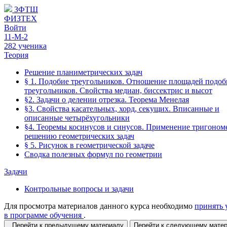
ЗФТШ
ФИЗТЕХ
Войти
11-М-2
282 ученика
Теория
Решение планиметрических задач
§ 1. Подобие треугольников. Отношение площадей подо
треугольников. Свойства медиан, биссектрис и высот
§2. Задачи о делении отрезка. Теорема Менелая
§3. Свойства касательных, хорд, секущих. Вписанные и
описанные четырёхугольники
§4. Теоремы косинусов и синусов. Применение тригоном
решению геометрических задач
§ 5. Рисунок в геометрической задаче
Сводка полезных формул по геометрии
Задачи
Контрольные вопросы и задачи
Для просмотра материалов данного курса необходимо
принять 
в программе обучения
.
Перейти к предыдущему материалу
Перейти к следующему мат