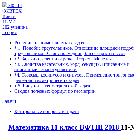
ЗФТШ
ФИЗТЕХ
Войти
11-М-2
282 ученика
Теория
Решение планиметрических задач
§ 1. Подобие треугольников. Отношение площадей подо
треугольников. Свойства медиан, биссектрис и высот
§2. Задачи о делении отрезка. Теорема Менелая
§3. Свойства касательных, хорд, секущих. Вписанные и
описанные четырёхугольники
§4. Теоремы косинусов и синусов. Применение тригоном
решению геометрических задач
§ 5. Рисунок в геометрической задаче
Сводка полезных формул по геометрии
Задачи
Контрольные вопросы и задачи
Математика 11 класс ВФТШ 2018
11-