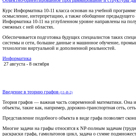
Объектно-ориентированное программирование и структуры д
Курс Информатика 10-11 класса основан на учебной программе д
осмысление, интерпретацию, а также обобщение предыдущего
Информатика 10-11 на углубленном уровне направлены на полу
смежных с ней областях.
Обеспечивается подготовка будущих специалистов таких спец
системы и сети, большие данные и машинное обучение, промыш
технологии виртуальной и дополненной реальностей.
Информатика
27 августа - 8 октября
Введение в теорию графов
(11-И-2)
Теория графов — важная часть современной математики. Она и
объекты, такие как, например, дорожно-транспортная сеть, сет
Представление подобного объекта в виде графа позволяет сконце
Многие задачи на графы относятся к NP-полным задачам (труд
раскраски графа, гамильтонов цикл, задача о сумме подмножест