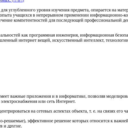
анных.
(11-И-1)
ля углубленного уровня изучения предмета, опирается на матери
 опыта учащихся в непрерывном применении информационно-ко
чение компетентностей для последующей профессиональной деят
иальностей как программная инженерия, информационная безоп
ленный интернет вещей, искусственный интеллект, технологии 
меет важные приложения и в информатике, позволяя моделирова
ь электроснабжения или сеть Интернет.
нтрироваться на сетевых аспектах объекта, т. е. на связях его 
но-решаемые), эффективное решение которых относится к важней
в и другие.