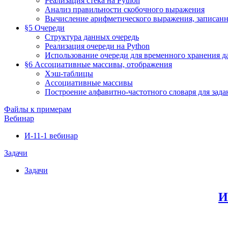
Реализация стека на Python
Анализ правильности скобочного выражения
Вычисление арифметического выражения, записанн
§5 Очереди
Структура данных очередь
Реализация очереди на Python
Использование очереди для временного хранения 
§6 Ассоциативные массивы, отображения
Хэш-таблицы
Ассоциативные массивы
Построение алфавитно-частотного словаря для зада
Файлы к примерам
Вебинар
И-11-1 вебинар
Задачи
Задачи
И