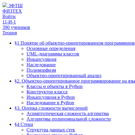
ЗФТШ
ФИЗТЕХ
Войти
11-И-1
390 учеников
Теория
§1 Понятие об объектно-ориентированном программиро
Основные определения
UML-диаграммы классов
Инкапсуляция
Наследование
Полиморфизм
Объектно-ориентированный анализ
§2. Объектно-ориентированное программирование на язы
Классы и объекты в Python
Конструктор класса
Инкапсуляция в Python
Наследование в Python
§3. Оценка сложности вычислений
Асимптотическая сложность алгоритма
Алгоритмы полиномиальной сложности
§4 Стеки
Структура данных стек