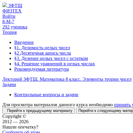
ЗФТШ
ФИЗТЕХ
Войти
8-М-7
292 ученика
Теория
Введение
§1. Делимость целых чисел
§2 Десятичная запись числа
§3. Деление целых чисел с остатком
§4. Решение уравнений в целых числах
Рекомендуемая литература
Лекторий ЗФТШ. Математика 8 класс. Элементы теории чисел
Задачи
Контрольные вопросы и задачи
Для просмотра материалов данного курса необходимо
принять 
Перейти к предыдущему материалу
Перейти к следующему мат
Copyright ©
2012 — 2026
Нашли опечатку?
Сообщите об этом