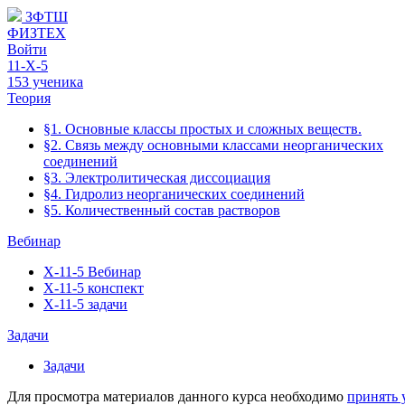
ЗФТШ
ФИЗТЕХ
Войти
11-Х-5
153 ученика
Теория
§1. Основные классы простых и сложных веществ.
§2. Связь между основными классами неорганических
соединений
§3. Электролитическая диссоциация
§4. Гидролиз неорганических соединений
§5. Количественный состав растворов
Вебинар
Х-11-5 Вебинар
Х-11-5 конспект
Х-11-5 задачи
Задачи
Задачи
Для просмотра материалов данного курса необходимо
принять 