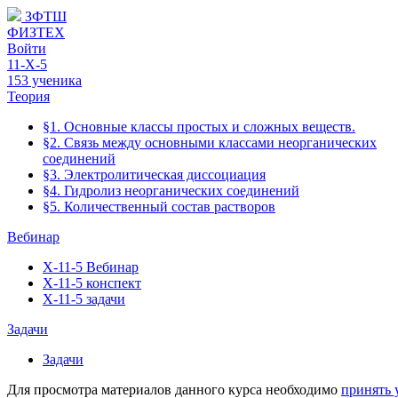
ЗФТШ
ФИЗТЕХ
Войти
11-Х-5
153 ученика
Теория
§1. Основные классы простых и сложных веществ.
§2. Связь между основными классами неорганических
соединений
§3. Электролитическая диссоциация
§4. Гидролиз неорганических соединений
§5. Количественный состав растворов
Вебинар
Х-11-5 Вебинар
Х-11-5 конспект
Х-11-5 задачи
Задачи
Задачи
Для просмотра материалов данного курса необходимо
принять 