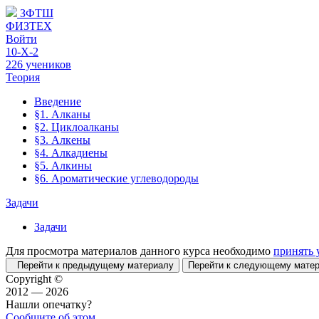
ЗФТШ
ФИЗТЕХ
Войти
10-Х-2
226 учеников
Теория
Введение
§1. Алканы
§2. Циклоалканы
§3. Алкены
§4. Алкадиены
§5. Алкины
§6. Ароматические углеводороды
Задачи
Задачи
Для просмотра материалов данного курса необходимо
принять 
Перейти к предыдущему материалу
Перейти к следующему мат
Copyright ©
2012 — 2026
Нашли опечатку?
Сообщите об этом