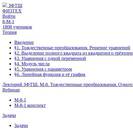
ЗФТШ
ФИЗТЕХ
Войти
8-М-1
1808 учеников
Теория
Введение
§1. Тождественные преобразования. Решение уравнений
§2. Выделение полного квадрата из квадратного трёхчлен
§3. Уравнения с одной переменной
§4. Модуль числа
§5. Уравнения с параметром
§6. Линейная функция и её график
Лекторий ЗФТШ. М-8. Тождественные преобразования. Одноч
Вебинар
М-8-1
М-8-1 конспект
Задачи
Задачи