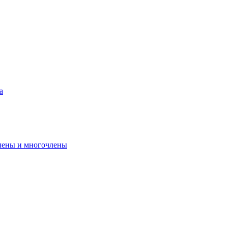
а
лены и многочлены