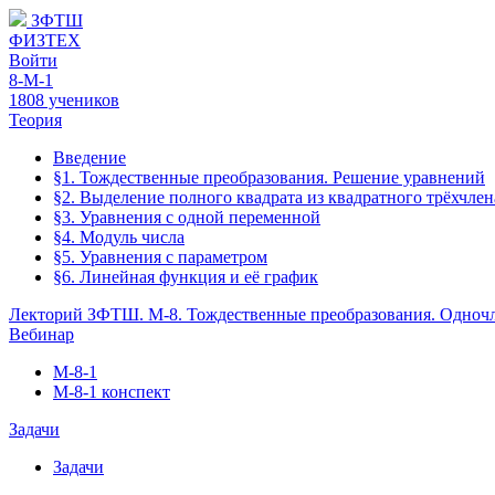
ЗФТШ
ФИЗТЕХ
Войти
8-М-1
1808 учеников
Теория
Введение
§1. Тождественные преобразования. Решение уравнений
§2. Выделение полного квадрата из квадратного трёхчлен
§3. Уравнения с одной переменной
§4. Модуль числа
§5. Уравнения с параметром
§6. Линейная функция и её график
Лекторий ЗФТШ. М-8. Тождественные преобразования. Одноч
Вебинар
М-8-1
М-8-1 конспект
Задачи
Задачи