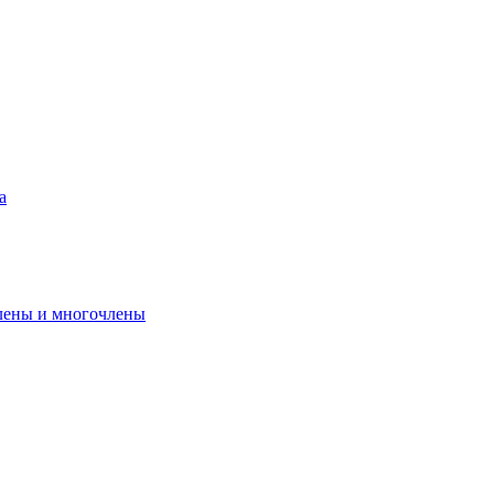
а
лены и многочлены