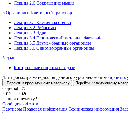
Лекция 2.6 Сокращение мышц
3 Органоиды. Клеточный транспорт
Лекция 3.1 Клеточная стенка
Лекция 3.2 Рибосомы
Лекция 3.3 Ядро
Лекция 3.4 Генетический материал бактерий
Лекция 3.5 Двумембранные органоиды
Лекция 3.6 Одномембранные органоиды
Задачи
Контрольные вопросы и задачи
Для просмотра материалов данного курса необходимо
принять 
Перейти к предыдущему материалу
Перейти к следующему мат
Copyright ©
2012 — 2026
Нашли опечатку?
Сообщите об этом
Партнеры
Правовая информация
Техническая информация
Зад