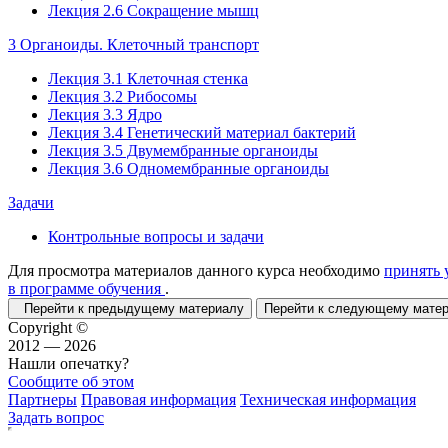
Лекция 2.6 Сокращение мышц
3 Органоиды. Клеточный транспорт
Лекция 3.1 Клеточная стенка
Лекция 3.2 Рибосомы
Лекция 3.3 Ядро
Лекция 3.4 Генетический материал бактерий
Лекция 3.5 Двумембранные органоиды
Лекция 3.6 Одномембранные органоиды
Задачи
Контрольные вопросы и задачи
Для просмотра материалов данного курса необходимо
принять 
в программе обучения
.
Перейти к предыдущему материалу
Перейти к следующему мат
Copyright ©
2012 — 2026
Нашли опечатку?
Сообщите об этом
Партнеры
Правовая информация
Техническая информация
Задать вопрос