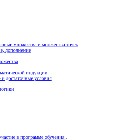
ловые множества и множества точек
ие, дополнение
ножества
ематической индукции
 и достаточные условия
логики
участие в программе обучения
.