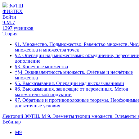
ЗФТШ
ФИЗТЕХ
Войти
9-М-7
1397 учеников
Теория
§1. Множество. Подмножество. Равенство множеств. Чи
множества и множества точек
§2. Операции над множествами: объединение, пересечени
дополнение
§3. Конечные множества
*§4. Эквивалентность множеств. Счётные и несчётные
множества
§5. Высказывания. Операции над высказываниями
§6. Высказывания, зависящие от переменных. Метод
математической индукции
§7. Обратные и противоположные теоремы. Необходимые
достаточные условия
Лекторий ЗФТШ. М-9. Элементы теории множеств. Элементы 
Вебинар
М9