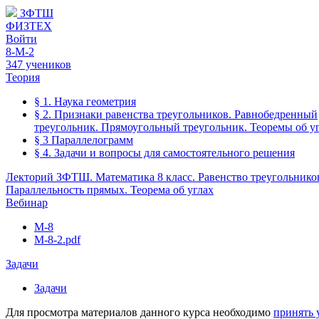
ЗФТШ
ФИЗТЕХ
Войти
8-М-2
347 учеников
Теория
§ 1. Наука геометрия
§ 2. Признаки равенства треугольников. Равнобедренный
треугольник. Прямоугольный треугольник. Теоремы об уг
§ 3 Параллелограмм
§ 4. Задачи и вопросы для самостоятельного решения
Лекторий ЗФТШ. Математика 8 класс. Равенство треугольнико
Параллельность прямых. Теорема об углах
Вебинар
М-8
М-8-2.pdf
Задачи
Задачи
Для просмотра материалов данного курса необходимо
принять 