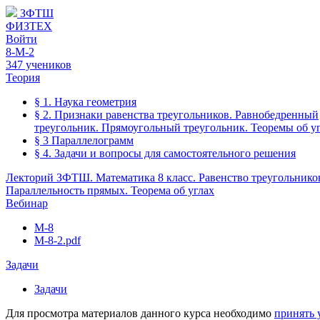
ЗФТШ
ФИЗТЕХ
Войти
8-М-2
347 учеников
Теория
§ 1. Наука геометрия
§ 2. Признаки равенства треугольников. Равнобедренный
треугольник. Прямоугольный треугольник. Теоремы об уг
§ 3 Параллелограмм
§ 4. Задачи и вопросы для самостоятельного решения
Лекторий ЗФТШ. Математика 8 класс. Равенство треугольнико
Параллельность прямых. Теорема об углах
Вебинар
М-8
М-8-2.pdf
Задачи
Задачи
Для просмотра материалов данного курса необходимо
принять 