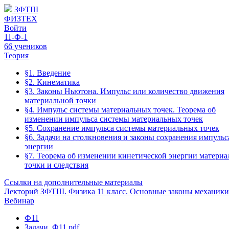
ЗФТШ
ФИЗТЕХ
Войти
11-Ф-1
66 учеников
Теория
§1. Введение
§2. Кинематика
§3. Законы Ньютона. Импульс или количество движения
материальной точки
§4. Импульс системы материальных точек. Теорема об
изменении импульса системы материальных точек
§5. Сохранение импульса системы материальных точек
§6. Задачи на столкновения и законы сохранения импульс
энергии
§7. Теорема об изменении кинетической энергии матери
точки и следствия
Ссылки на дополнительные материалы
Лекторий ЗФТШ. Физика 11 класс. Основные законы механики
Вебинар
Ф11
Задачи_Ф11.pdf