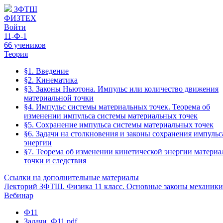
ЗФТШ
ФИЗТЕХ
Войти
11-Ф-1
66 учеников
Теория
§1. Введение
§2. Кинематика
§3. Законы Ньютона. Импульс или количество движения
материальной точки
§4. Импульс системы материальных точек. Теорема об
изменении импульса системы материальных точек
§5. Сохранение импульса системы материальных точек
§6. Задачи на столкновения и законы сохранения импульс
энергии
§7. Теорема об изменении кинетической энергии матери
точки и следствия
Ссылки на дополнительные материалы
Лекторий ЗФТШ. Физика 11 класс. Основные законы механики
Вебинар
Ф11
Задачи_Ф11.pdf