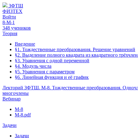
ЗФТШ
ФИЗТЕХ
Войти
8-М-1
348 учеников
Теория
Введение
§1. Тождественные преобразования. Решение уравнений
§2. Выделение полного квадрата из квадратного трёхчлен
§3. Уравнения с одной переменной
§4. Модуль числа
§5. Уравнения с параметром
§6. Линейная функция и её график
Лекторий ЗФТШ. М-8. Тождественные преобразования. Одноч
многочлены
Вебинар
M-8
М-8.pdf
Задачи
Задачи