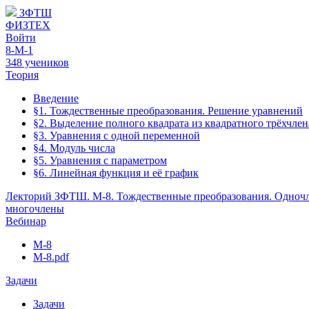
ЗФТШ
ФИЗТЕХ
Войти
8-М-1
348 учеников
Теория
Введение
§1. Тождественные преобразования. Решение уравнений
§2. Выделение полного квадрата из квадратного трёхчлен
§3. Уравнения с одной переменной
§4. Модуль числа
§5. Уравнения с параметром
§6. Линейная функция и её график
Лекторий ЗФТШ. М-8. Тождественные преобразования. Одноч
многочлены
Вебинар
M-8
М-8.pdf
Задачи
Задачи