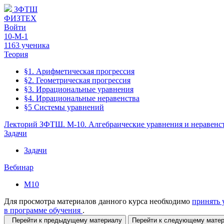
ЗФТШ
ФИЗТЕХ
Войти
10-М-1
1163 ученика
Теория
§1. Арифметическая прогрессия
§2. Геометрическая прогрессия
§3. Иррациональные уравнения
§4. Иррациональные неравенства
§5 Системы уравнений
Лекторий ЗФТШ. М-10. Алгебраические уравнения и неравенс
Задачи
Задачи
Вебинар
М10
Для просмотра материалов данного курса необходимо
принять 
в программе обучения
.
Перейти к предыдущему материалу
Перейти к следующему мат