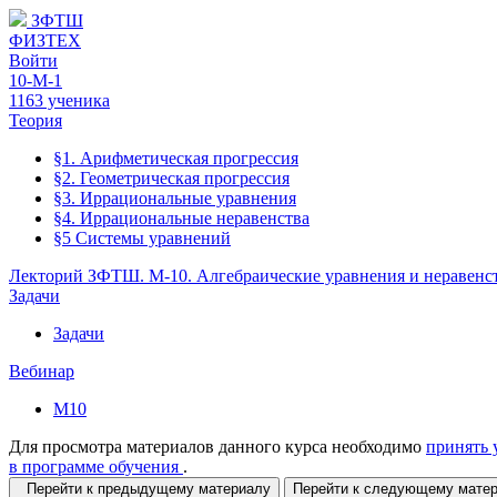
ЗФТШ
ФИЗТЕХ
Войти
10-М-1
1163 ученика
Теория
§1. Арифметическая прогрессия
§2. Геометрическая прогрессия
§3. Иррациональные уравнения
§4. Иррациональные неравенства
§5 Системы уравнений
Лекторий ЗФТШ. М-10. Алгебраические уравнения и неравенс
Задачи
Задачи
Вебинар
М10
Для просмотра материалов данного курса необходимо
принять 
в программе обучения
.
Перейти к предыдущему материалу
Перейти к следующему мат