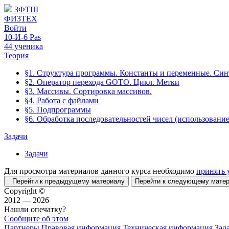
ЗФТШ
ФИЗТЕХ
Войти
10-И-6 Pas
44 ученика
Теория
§1. Структура программы. Константы и переменные. Син
§2. Оператор перехода GOTO. Цикл. Метки
§3. Массивы. Сортировка массивов.
§4. Работа с файлами
§5. Подпрограммы
§6. Обработка последовательностей чисел (использован
Задачи
Задачи
Для просмотра материалов данного курса необходимо
принять 
Перейти к предыдущему материалу
Перейти к следующему мат
Copyright ©
2012 — 2026
Нашли опечатку?
Сообщите об этом
Партнеры
Правовая информация
Техническая информация
Зад