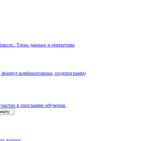
таксис. Типы данных и операторы
ие формул комбинаторики, подпрограмм)
участие в программе обучения
.
ериалу
ать вопрос