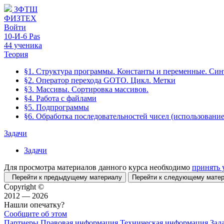
ЗФТШ
ФИЗТЕХ
Войти
10-И-6 Pas
44 ученика
Теория
§1. Структура программы. Константы и переменные. Син
§2. Оператор перехода GOTO. Цикл. Метки
§3. Массивы. Сортировка массивов.
§4. Работа с файлами
§5. Подпрограммы
§6. Обработка последовательностей чисел (использован
Задачи
Задачи
Для просмотра материалов данного курса необходимо
принять 
Перейти к предыдущему материалу
Перейти к следующему мат
Copyright ©
2012 — 2026
Нашли опечатку?
Сообщите об этом
Партнеры
Правовая информация
Техническая информация
Зад