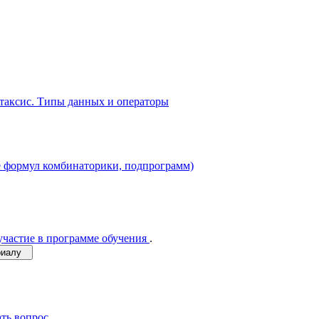
таксис. Типы данных и операторы
ие формул комбинаторики, подпрограмм)
участие в программе обучения
.
ериалу
ать вопрос