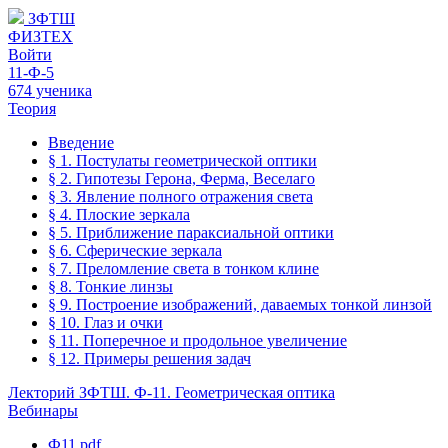
ЗФТШ
ФИЗТЕХ
Войти
11-Ф-5
674 ученика
Теория
Введение
§ 1. Постулаты геометрической оптики
§ 2. Гипотезы Герона, Ферма, Веселаго
§ 3. Явление полного отражения света
§ 4. Плоские зеркала
§ 5. Приближение параксиальной оптики
§ 6. Сферические зеркала
§ 7. Преломление света в тонком клине
§ 8. Тонкие линзы
§ 9. Построение изображений, даваемых тонкой линзой
§ 10. Глаз и очки
§ 11. Поперечное и продольное увеличение
§ 12. Примеры решения задач
Лекторий ЗФТШ. Ф-11. Геометрическая оптика
Вебинары
Ф11.pdf