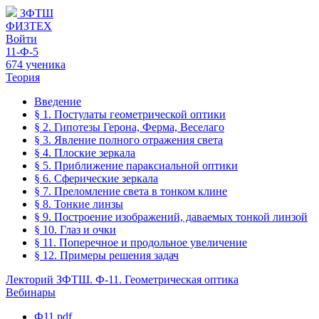
ЗФТШ
ФИЗТЕХ
Войти
11-Ф-5
674 ученика
Теория
Введение
§ 1. Постулаты геометрической оптики
§ 2. Гипотезы Герона, Ферма, Веселаго
§ 3. Явление полного отражения света
§ 4. Плоские зеркала
§ 5. Приближение параксиальной оптики
§ 6. Сферические зеркала
§ 7. Преломление света в тонком клине
§ 8. Тонкие линзы
§ 9. Построение изображений, даваемых тонкой линзой
§ 10. Глаз и очки
§ 11. Поперечное и продольное увеличение
§ 12. Примеры решения задач
Лекторий ЗФТШ. Ф-11. Геометрическая оптика
Вебинары
Ф11.pdf