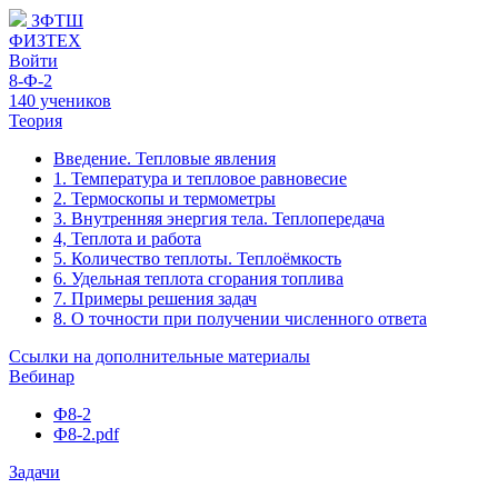
ЗФТШ
ФИЗТЕХ
Войти
8-Ф-2
140 учеников
Теория
Введение. Тепловые явления
1. Температура и тепловое равновесие
2. Термоскопы и термометры
3. Внутренняя энергия тела. Теплопередача
4, Теплота и работа
5. Количество теплоты. Теплоёмкость
6. Удельная теплота сгорания топлива
7. Примеры решения задач
8. О точности при получении численного ответа
Ссылки на дополнительные материалы
Вебинар
Ф8-2
Ф8-2.pdf
Задачи