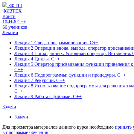
ЗФТШ
ФИЗТЕХ
Войти
10-И-6 C++
66 учеников
Лекции
Лекция 1 Среда программирования. С++
Лекция 2 Операции ввода, вывода, оператор присваиван
Лекция 3 Типы данных. Условный оператор. Ветвления. 
Лекция 4 Циклы. С++
Лекция 5 Оператор присваивания функции приведения к 
С++
Лекция 6 Подпрограммы: функции и процедуры. С++
Лекция 7 Рекурсии. С++
Лекция 8 Использование подпрограммы для решения зад
С++
Лекция 9 Работа с файлами. С++
Задачи
Задачи
Для просмотра материалов данного курса необходимо
принять 
в программе обучения
.