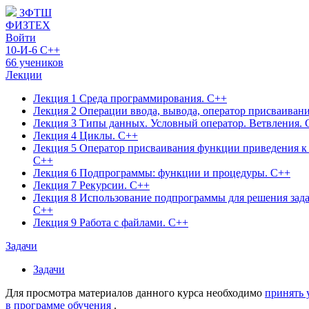
ЗФТШ
ФИЗТЕХ
Войти
10-И-6 C++
66 учеников
Лекции
Лекция 1 Среда программирования. С++
Лекция 2 Операции ввода, вывода, оператор присваиван
Лекция 3 Типы данных. Условный оператор. Ветвления. 
Лекция 4 Циклы. С++
Лекция 5 Оператор присваивания функции приведения к 
С++
Лекция 6 Подпрограммы: функции и процедуры. С++
Лекция 7 Рекурсии. С++
Лекция 8 Использование подпрограммы для решения зад
С++
Лекция 9 Работа с файлами. С++
Задачи
Задачи
Для просмотра материалов данного курса необходимо
принять 
в программе обучения
.