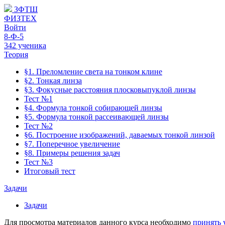
ЗФТШ
ФИЗТЕХ
Войти
8-Ф-5
342 ученика
Теория
§1. Преломление света на тонком клине
§2. Тонкая линза
§3. Фокусные расстояния плосковыпуклой линзы
Тест №1
§4. Формула тонкой собирающей линзы
§5. Формула тонкой рассеивающей линзы
Тест №2
§6. Построение изображений, даваемых тонкой линзой
§7. Поперечное увеличение
§8. Примеры решения задач
Тест №3
Итоговый тест
Задачи
Задачи
Для просмотра материалов данного курса необходимо
принять 