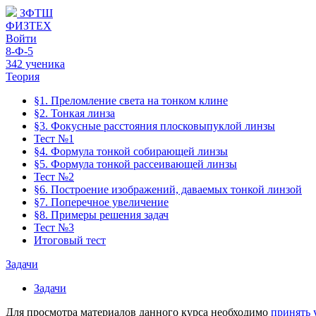
ЗФТШ
ФИЗТЕХ
Войти
8-Ф-5
342 ученика
Теория
§1. Преломление света на тонком клине
§2. Тонкая линза
§3. Фокусные расстояния плосковыпуклой линзы
Тест №1
§4. Формула тонкой собирающей линзы
§5. Формула тонкой рассеивающей линзы
Тест №2
§6. Построение изображений, даваемых тонкой линзой
§7. Поперечное увеличение
§8. Примеры решения задач
Тест №3
Итоговый тест
Задачи
Задачи
Для просмотра материалов данного курса необходимо
принять 