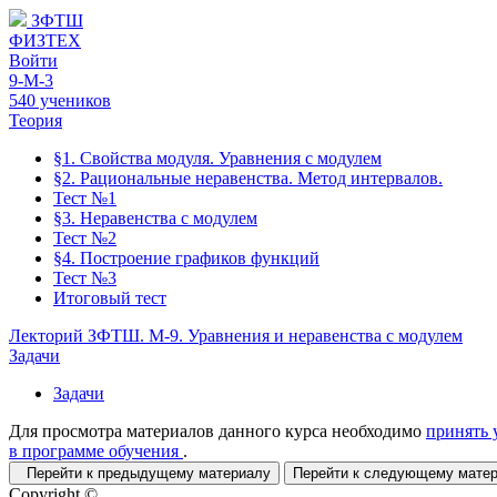
ЗФТШ
ФИЗТЕХ
Войти
9-М-3
540 учеников
Теория
§1. Свойства модуля. Уравнения с модулем
§2. Рациональные неравенства. Метод интервалов.
Тест №1
§3. Неравенства с модулем
Тест №2
§4. Построение графиков функций
Тест №3
Итоговый тест
Лекторий ЗФТШ. М-9. Уравнения и неравенства с модулем
Задачи
Задачи
Для просмотра материалов данного курса необходимо
принять 
в программе обучения
.
Перейти к предыдущему материалу
Перейти к следующему мат
Copyright ©