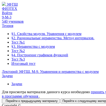
ЗФТШ
ФИЗТЕХ
Войти
9-М-3
540 учеников
Теория
§1. Свойства модуля. Уравнения с модулем
§2. Рациональные неравенства. Метод интервалов.
Тест №1
§3. Неравенства с модулем
Тест №2
§4. Построение графиков функций
Тест №3
Итоговый тест
Лекторий ЗФТШ. М-9. Уравнения и неравенства с модулем
Задачи
Задачи
Для просмотра материалов данного курса необходимо
принять 
в программе обучения
.
Перейти к предыдущему материалу
Перейти к следующему мат
Copyright ©