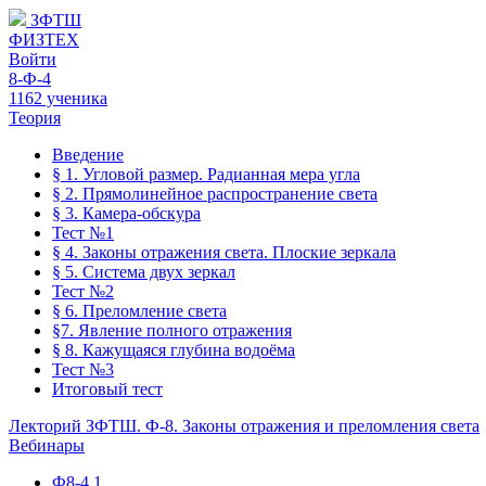
ЗФТШ
ФИЗТЕХ
Войти
8-Ф-4
1162 ученика
Теория
Введение
§ 1. Угловой размер. Радианная мера угла
§ 2. Прямолинейное распространение света
§ 3. Камера-обскура
Тест №1
§ 4. Законы отражения света. Плоские зеркала
§ 5. Система двух зеркал
Тест №2
§ 6. Преломление света
§7. Явление полного отражения
§ 8. Кажущаяся глубина водоёма
Тест №3
Итоговый тест
Лекторий ЗФТШ. Ф-8. Законы отражения и преломления света
Вебинары
Ф8-4.1