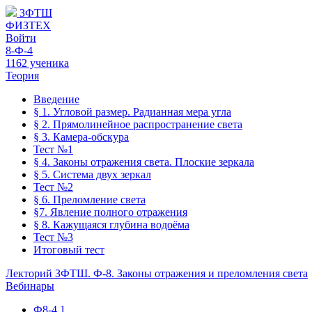
ЗФТШ
ФИЗТЕХ
Войти
8-Ф-4
1162 ученика
Теория
Введение
§ 1. Угловой размер. Радианная мера угла
§ 2. Прямолинейное распространение света
§ 3. Камера-обскура
Тест №1
§ 4. Законы отражения света. Плоские зеркала
§ 5. Система двух зеркал
Тест №2
§ 6. Преломление света
§7. Явление полного отражения
§ 8. Кажущаяся глубина водоёма
Тест №3
Итоговый тест
Лекторий ЗФТШ. Ф-8. Законы отражения и преломления света
Вебинары
Ф8-4.1