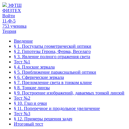
ЗФТШ
ФИЗТЕХ
Войти
11-Ф-5
753 ученика
Теория
Введение
§ 1. Постулаты геометрической оптики
§ 2. Гипотезы Герона, Ферма, Веселаго
§ 3. Явление полного отражения света
Тест №1
§ 4. Плоские зеркала
§ 5. Приближение параксиальной оптики
§ 6. Сферические зеркала
§ 7. Преломление света в тонком клине
§ 8. Тонкие линзы
§ 9. Построение изображений, даваемых тонкой линзой
Тест №2
§ 10. Глаз и очки
§ 11. Поперечное и продольное увеличение
Тест №3
§ 12. Примеры решения задач
Итоговый тест