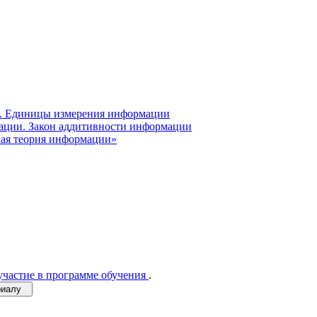
и. Единицы измерения информации
мации. Закон аддитивности информации
кая теория информации»
участие в программе обучения
.
ериалу