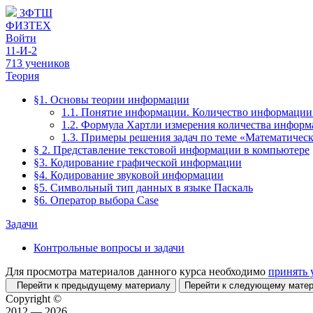
ЗФТШ
ФИЗТЕХ
Войти
11-И-2
713 учеников
Теория
§1. Основы теории информации
1.1. Понятие информации. Количество информаци
1.2. Формула Хартли измерения количества инфор
1.3. Примеры решения задач по теме «Математичес
§ 2. Представление текстовой информации в компьютере
§3. Кодирование графической информации
§4. Кодирование звуковой информации
§5. Символьный тип данных в языке Паскаль
§6. Оператор выбора Case
Задачи
Контрольные вопросы и задачи
Для просмотра материалов данного курса необходимо
принять 
Перейти к предыдущему материалу
Перейти к следующему мат
Copyright ©
2012 — 2026